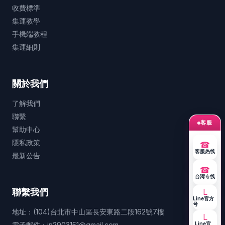
收費標準
集運教學
手機端教程
集運細則
關於我們
了解我們
聯繫
客服
幫助中心
隱私政策
☎
客服热线
最新公告
☎
台湾专线
聯繫我們
L
Line官方
号
地址：(104)台北市中山區長安東路二段162號7樓
L
電子郵件：jn2903151@gmail.com
Line官