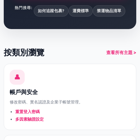
熱門搜尋:
如何追蹤包裹?
運費標準
禁運物品清單
按類別瀏覽
查看所有主題 >
👤
帳戶與安全
修改密碼、實名認證及企業子帳號管理。
重置登入密碼
多因素驗證設定