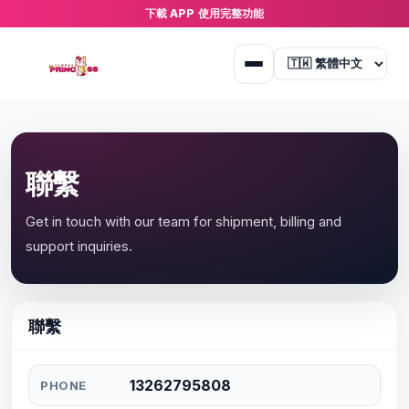
下載 APP 使用完整功能
聯繫
Get in touch with our team for shipment, billing and
support inquiries.
聯繫
13262795808
PHONE